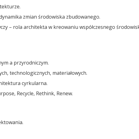
itekturze.
. dynamika zmian środowiska zbudowanego.
wczy – rola architekta w kreowaniu współczesnego środowi
nym a przyrodniczym.
ych, technologicznych, materiałowych.
itektura cyrkularna.
rpose, Recycle, Rethink, Renew.
ektowania.