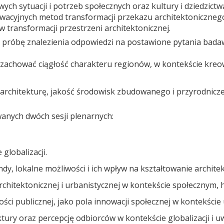
ych sytuacji i potrzeb społecznych oraz kultury i dziedzic
acyjnych metod transformacji przekazu architektonicznego,
 w transformacji przestrzeni architektonicznej.
 próbę znalezienia odpowiedzi na postawione pytania bada
i zachować ciągłość charakteru regionów, w kontekście kreow
 architekturę, jakość środowisk zbudowanego i przyrodnicz
anych dwóch sesji plenarnych:
lobalizacji.
rendy, lokalne możliwości i ich wpływ na kształtowanie archite
rchitektonicznej i urbanistycznej w kontekście społecznym, 
ości publicznej, jako pola innowacji społecznej w kontekści
ktury oraz percepcję odbiorców w kontekście globalizacji i