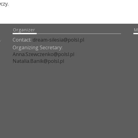
czy.
Organizer
M
Contact:
dream-silesia@polsl.pl
Organizing Secretary:
Anna.Szewczenko@polsl.pl
Natalia.Banik@polsl.pl