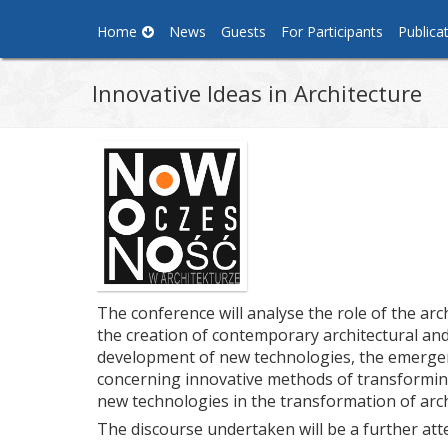
Home
News
Guests
For Participants
Publica
Innovative Ideas in Architecture
The conference will analyse the role of the arc
the creation of contemporary architectural and
development of new technologies, the emergence
concerning innovative methods of transforming
new technologies in the transformation of arch
The discourse undertaken will be a further att